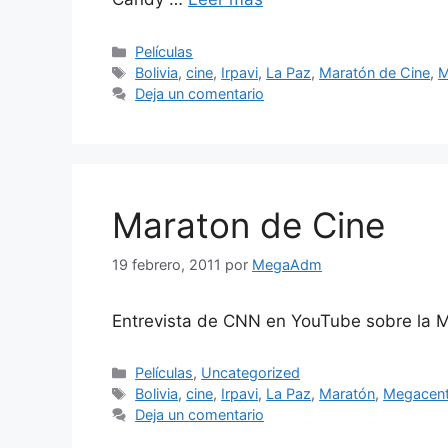
Categorías
Películas
Etiquetas
Bolivia
,
cine
,
Irpavi
,
La Paz
,
Maratón de Cine
,
M
Deja un comentario
Maraton de Cine
19 febrero, 2011
por
MegaAdm
Entrevista de CNN en YouTube sobre la 
Categorías
Películas
,
Uncategorized
Etiquetas
Bolivia
,
cine
,
Irpavi
,
La Paz
,
Maratón
,
Megacent
Deja un comentario