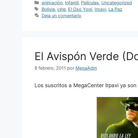
Categorías
animación
,
Infantil
,
Películas
,
Uncategorized
Etiquetas
Bolivia
,
cine
,
El Oso Yogi
,
Irpavi
,
La Paz
Deja un comentario
El Avispón Verde (D
8 febrero, 2011
por
MegaAdm
Los suscritos a MegaCenter Irpavi ya son c