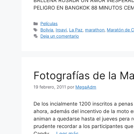
BALLENA ROSADA UN AMOR INESPERAD
PELIGRO EN BANGKOK 88 MINUTOS CE
Categorías
Películas
Etiquetas
Bolivia
,
Irpavi
,
La Paz
,
marathon
,
Maratón de C
Deja un comentario
Fotografías de la M
19 febrero, 2011
por
MegaAdm
De los incialmente 1200 inscritos a pena
ahora, además del incentivo de la moto e
animan a quedarse hasta el jueves pera 
prudente recordar a los participantes qu
Candy …
Leer más