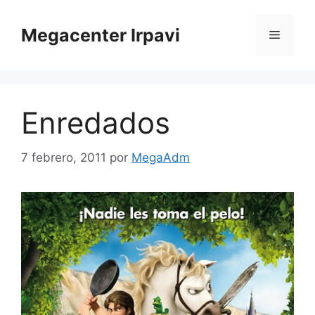
Saltar
al
Megacenter Irpavi
Menú
contenido
Enredados
7 febrero, 2011
por
MegaAdm