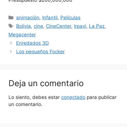
Categorías
animación
,
Infantil
,
Películas
Etiquetas
Bolivia
,
cine
,
CineCenter
,
Irpavi
,
La Paz
,
Megacenter
Enredados 3D
Los pequeños Focker
Deja un comentario
Lo siento, debes estar
conectado
para publicar
un comentario.