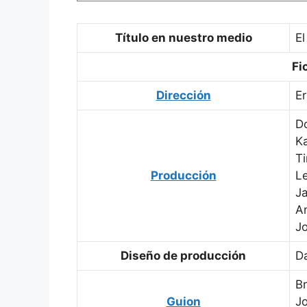
Título en nuestro medio
El
Fi
Dirección
Er
D
K
T
Producción
L
J
A
J
Diseño de producción
D
B
Guion
J