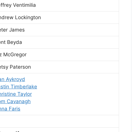
ffrey Ventimilia
ndrew Lockington
eter James
ent Beyda
iz McGregor
etsy Paterson
an Aykroyd
stin Timberlake
ristine Taylor
om Cavanagh
nna Faris