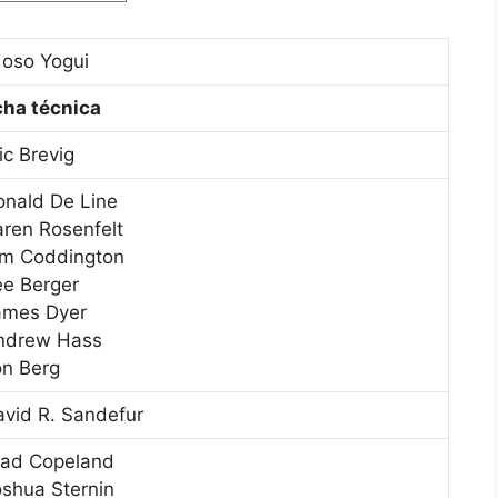
 oso Yogui
cha técnica
ic Brevig
onald De Line
aren Rosenfelt
im Coddington
ee Berger
ames Dyer
ndrew Hass
on Berg
avid R. Sandefur
rad Copeland
oshua Sternin