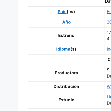
Da
País
(es)
E
Año
2
1
Estreno
4
Idioma
(s)
In
C
S
Productora
De
Distribución
W
H
Estudio
De