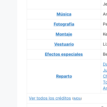
Je
Música
A
Fotografía
P
Montaje
K
Vestuario
L
Efectos especiales
B
D
Ju
Reparto
Ch
T
A
Ver todos los créditos
(
IMDb
)