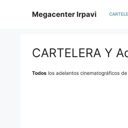
Saltar
al
Megacenter Irpavi
CARTELER
contenido
CARTELERA Y Ad
Todos
los adelantos cinematográficos de 